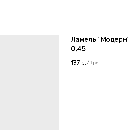
Ламель "Модерн"
0,45
137
р.
/
1 pc