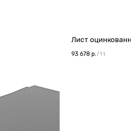
Лист оцинкованн
93 678
р.
/
1 t