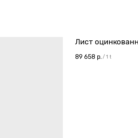
Лист оцинкованны
89 658
р.
/
1 t